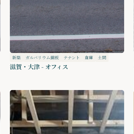
新築
ガルバリウム鋼板
テナント
倉庫
土間
滋賀・大津 - オフィス